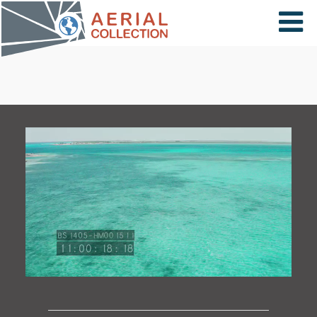
×
VIDÉOS
PAYS
CARTE
COLLECTIONS