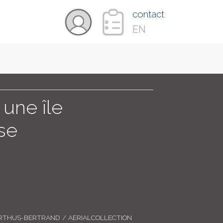
×
contact
EN
VIDÉOS
PAYS
 une île
se
CARTE
COLLECTIONS
RTHUS-BERTRAND / AERIALCOLLECTION