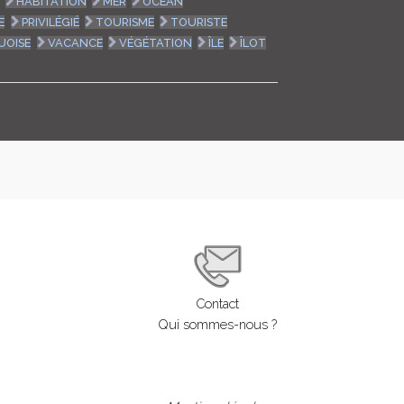
HABITATION
MER
OCÉAN
E
PRIVILÉGIÉ
TOURISME
TOURISTE
UOISE
VACANCE
VÉGÉTATION
ÎLE
ÎLOT
Contact
Qui sommes-nous ?