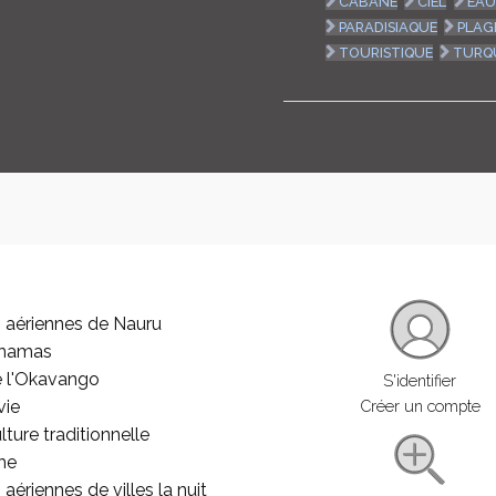
CABANE
CIEL
EAU
PARADISIAQUE
PLAG
TOURISTIQUE
TURQ
 aériennes de Nauru
ahamas
e l'Okavango
S'identifier
vie
Créer un compte
lture traditionnelle
he
aériennes de villes la nuit