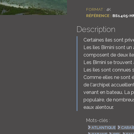
FORMAT :
4K
RÉFÉRENCE :
BS1405-H
Description
Certaines îles sont priv
Les îles Bimini sont un
composent de deux îles 
Les Bimini se trouvent
Les îles sont connues 
Comme elles ne sont él
de l'archipel accueill
venant en bateau. La p
populaire, de nombreus
eaux alentour.
Mots-clés :
ATLANTIQUE
CARAÏ