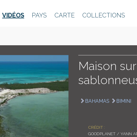
VIDÉOS
PAYS
CARTE
COLLECTIONS
Maison sur
sablonneu
BAHAMAS
BIMINI
CRÉDIT :
GOODPLANET / YANN A