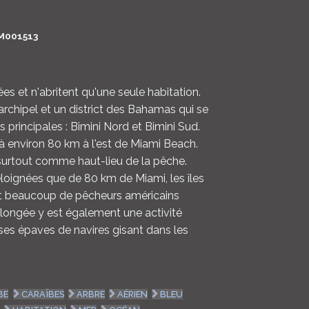
LOGIN
M001513
ENGLISH
ées et n'abritent qu'une seule habitation.
 archipel et un district des Bahamas qui se
principales : Bimini Nord et Bimini Sud.
 à environ 80 km à l'est de Miami Beach.
surtout comme haut-lieu de la pêche.
oignées que de 80 km de Miami, les îles
ent beaucoup de pêcheurs américains
longée y est également une activité
es épaves de navires gisant dans les
BE
CARAÏBES
ARBRE
AÉRIEN
BLEU