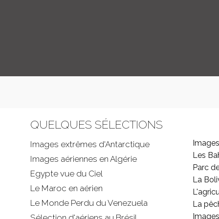
QUELQUES SÉLECTIONS
Images
Images extrêmes d'
Antarctique
Les B
Images aériennes en Algérie
Parc d
Egypte vue du Ciel
La Boli
Le Maroc en aérien
L'agricu
Le Monde Perdu du Venezuela
La pêc
Images 
Sélection d'aériens au Brésil