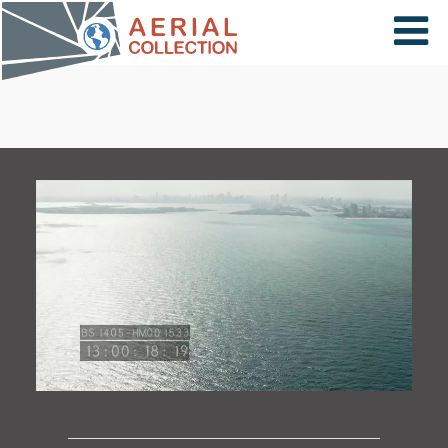
×
VIDÉOS
PAYS
CARTE
COLLECTIONS