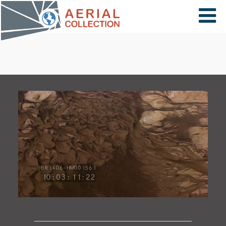
×
VIDÉOS
PAYS
CARTE
COLLECTIONS