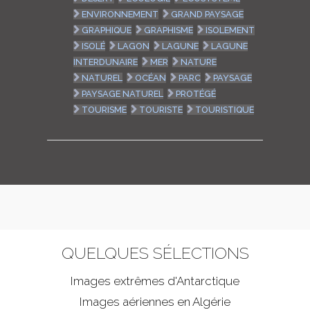
ENVIRONNEMENT
GRAND PAYSAGE
GRAPHIQUE
GRAPHISME
ISOLEMENT
ISOLÉ
LAGON
LAGUNE
LAGUNE
INTERDUNAIRE
MER
NATURE
NATUREL
OCÉAN
PARC
PAYSAGE
PAYSAGE NATUREL
PROTÉGÉ
TOURISME
TOURISTE
TOURISTIQUE
QUELQUES SÉLECTIONS
Images extrêmes d'
Antarctique
Images aériennes en Algérie