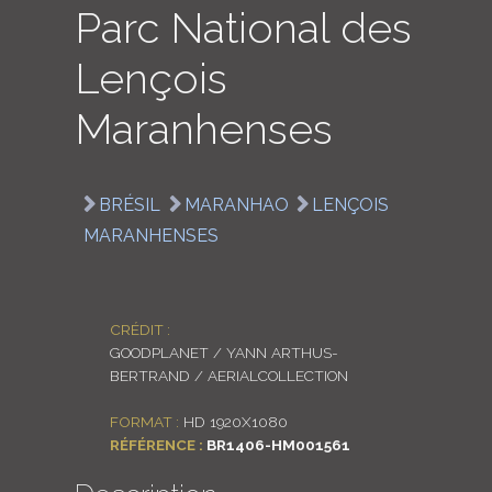
Parc National des
LOGIN
Lençois
ENGLISH
Maranhenses
BRÉSIL
MARANHAO
LENÇOIS
MARANHENSES
CRÉDIT :
GOODPLANET / YANN ARTHUS-
BERTRAND / AERIALCOLLECTION
FORMAT :
HD 1920X1080
RÉFÉRENCE :
BR1406-HM001561