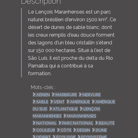
Description
Le Lençois Maranhenses est un parc
naturel brésilien d'environ 1500 km². Ce
désert de dunes de sable blanc, dont
les creux remplis d'eau douce forment
des lagons d'un bleu cristallin s'étend
sur 150 000 hectares. Situé à l'est de
São Luis, il est proche du delta du Rio
Parnaíba qui a contribué à sa
formation.
Mots-clés :
AÉRIEN
MARBRURE
NERVURE
SABLE
VENT
AMÉRIQUE
AMÉRIQUE
DU SUD
ATLANTIQUE
LENÇOIS
MARANHENSES
MARANHENSES
NATIONAL
PARC NATIONAL
BEAUTÉ
COULEUR
CÔTE
DESSIN
DUNE
DÉSERT
ÉCOLOGIE
ECOSYSTÈME