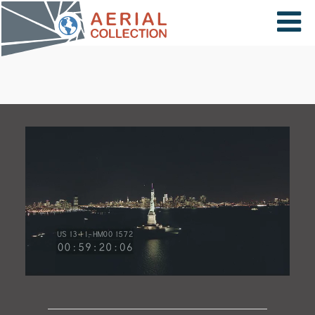
×
VIDÉOS
PAYS
CARTE
COLLECTIONS