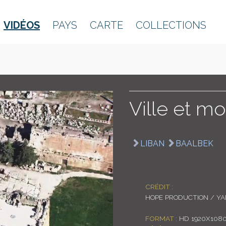
VIDÉOS
PAYS
CARTE
COLLECTIONS
Ville et 
LIBAN
BAALBEK
CRÉDIT :
HOPE PRODUCTION / Y
FORMAT :
HD 1920X108