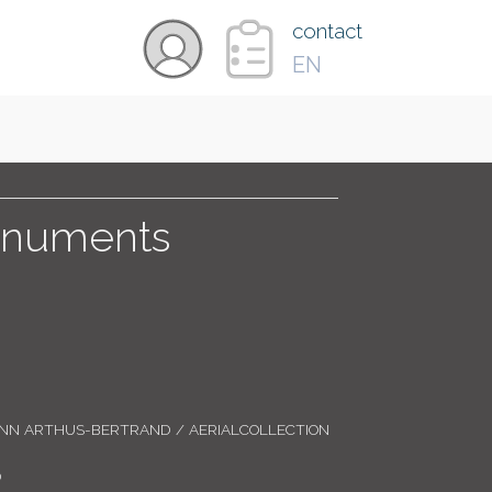
×
contact
EN
VIDÉOS
PAYS
monuments
CARTE
COLLECTIONS
ANN ARTHUS-BERTRAND / AERIALCOLLECTION
0