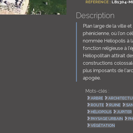
RÉFÉRENCE :
LB1304-M
Description
Plan large de la ville e
phénicienne, où l'on cél
nommée Héliopolis à la
fonction religieuse à l
Héliopolitain attirait d
constructions colossal
plus imposants de l'ar
apogée.
Mots-clés :
ARBRE
ARCHITECTU
ROUTE
RUINE
SA
HÉLIOPOLIS
JUPITER
PAYSAGE URBAIN
PH
VÉGÉTATION