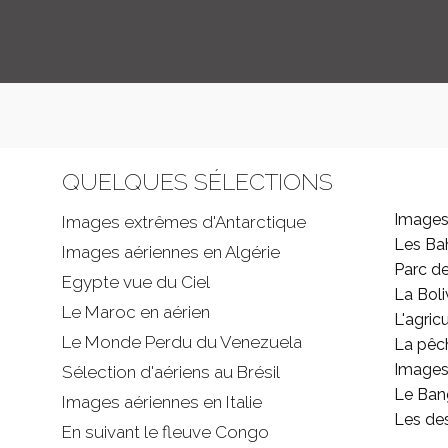
QUELQUES SÉLECTIONS
Images
Images extrêmes d'
Antarctique
Les B
Images aériennes en Algérie
Parc d
Egypte vue du Ciel
La Boli
Le Maroc en aérien
L'agricu
Le Monde Perdu du Venezuela
La pêc
Images 
Sélection d'aériens au Brésil
Le Ban
Images aériennes en Italie
Les de
En suivant le fleuve Congo