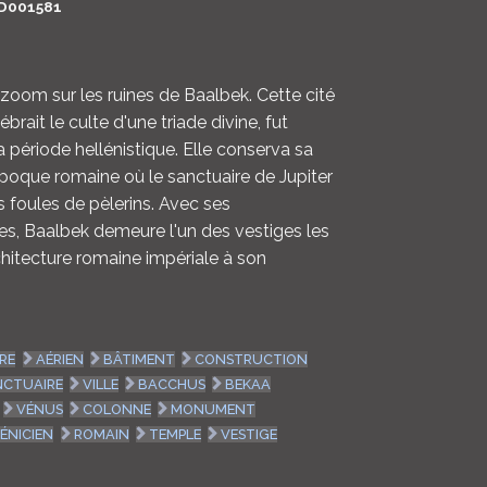
D001581
LOGIN
ENGLISH
t zoom sur les ruines de Baalbek. Cette cité
ébrait le culte d'une triade divine, fut
 période hellénistique. Elle conserva sa
'époque romaine où le sanctuaire de Jupiter
es foules de pèlerins. Avec ses
es, Baalbek demeure l'un des vestiges les
chitecture romaine impériale à son
RE
AÉRIEN
BÂTIMENT
CONSTRUCTION
NCTUAIRE
VILLE
BACCHUS
BEKAA
VÉNUS
COLONNE
MONUMENT
ÉNICIEN
ROMAIN
TEMPLE
VESTIGE