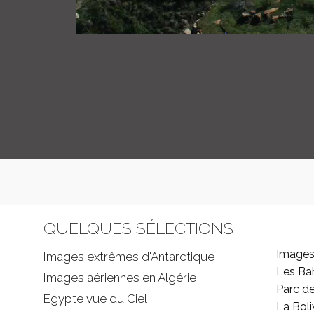
QUELQUES SÉLECTIONS
Images
Images extrêmes d'
Antarctique
Les B
Images aériennes en Algérie
Parc d
Egypte vue du Ciel
La Boli