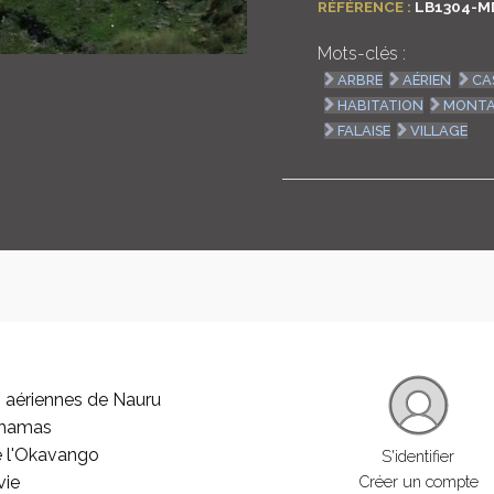
RÉFÉRENCE :
LB1304-M
Mots-clés :
ARBRE
AÉRIEN
CA
HABITATION
MONT
FALAISE
VILLAGE
 aériennes de Nauru
ahamas
e l'Okavango
S'identifier
vie
Créer un compte