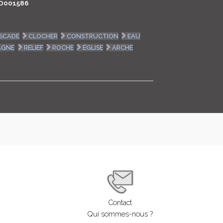
D001586
LOGIN
SCADE
CLOCHER
CONSTRUCTION
EAU
ENGLISH
AGNE
RELIEF
ROCHE
ÉGLISE
ARCHE
Contact
Qui sommes-nous ?