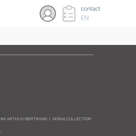
×
contact
EN
VIDÉOS
PAYS
CARTE
COLLECTIONS
ANN ARTHUS-BERTRAND / AERIALCOLLECTION
0