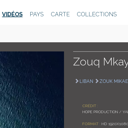
VIDÉOS
PAYS
CARTE
COLLECTIONS
Zouq Mkay
LIBAN
ZOUK MIKAE
CRÉDIT :
HOPE PRODUCTION / Y
FORMAT :
HD 1920X108