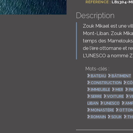
RÉFÉRENCE :
LB1304-M
Description
Zouk Mikael est une vi
Mont-Liban. Zouk Mika
temps des Mamelouks. 
de l'ère ottomane et re
L'UNESCO a nommé Zouk
Mots-clés :
BATEAU
BÂTIMENT
CONSTRUCTION
CÔ
IMMEUBLE
MER
PI
SERRE
VOITURE
V
LIBAN
UNESCO
AMP
MONASTÈRE
OTTO
ROMAIN
SOUK
TH