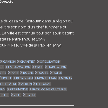
D001587
LOGIN
ENGLISH
lle du caza de Kesrouan dans la région du
el tire son nom d'un chef turkmène du
La ville est connue pour son souk datant
stauré entre 1988 et 1995.
 Mikael "ville de la Paix" en 1999
CAMION
CHANTIER
CIRCULATION
TE
EMBARCATION
GRUE
HABITATION
ERRE
PORT
ROCHE
ROUTE
RUINE
ÉHICULE
KESROUAN
MONT LIBAN
MONT-
HITHÉÂTRE
AÉRIEN
LITTORAL
MAN
PATRIMOINE
PATRIMOINE CULTUREL
ÉÂTRE
VILLE
ÉGLISE