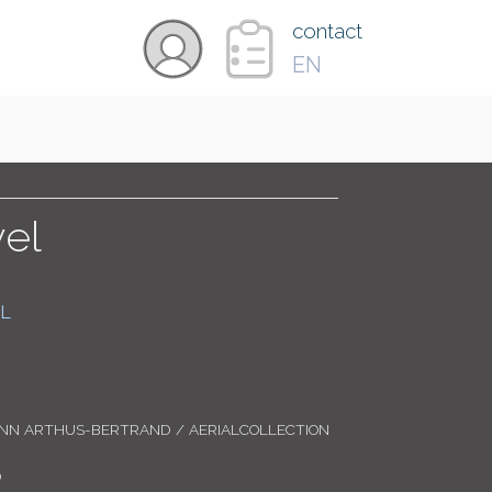
×
contact
EN
VIDÉOS
PAYS
el
CARTE
L
COLLECTIONS
ANN ARTHUS-BERTRAND / AERIALCOLLECTION
0