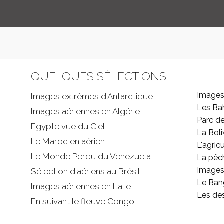
QUELQUES SÉLECTIONS
Images
Images extrêmes d'
Antarctique
Les B
Images aériennes en Algérie
Parc d
Egypte vue du Ciel
La Boli
Le Maroc en aérien
L'agricu
Le Monde Perdu du Venezuela
La pêc
Images 
Sélection d'aériens au Brésil
Le Ban
Images aériennes en Italie
Les de
En suivant le fleuve Congo