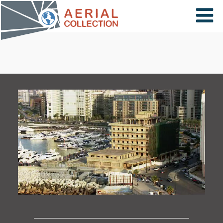
×
VIDÉOS
PAYS
CARTE
COLLECTIONS