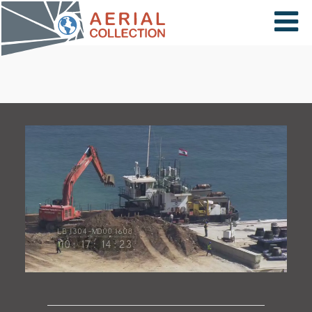
×
VIDÉOS
PAYS
CARTE
COLLECTIONS