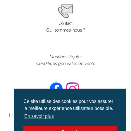
Contact
Qui sommes-nous ?
Mentions légales
Conditions générales de vente
Ce site utilise des cookies pour vos assurer
la meilleure expérience utilisateur possible.
©aerialcollection marque déposée 2024
| tous droits réservés | aerialcollection.fr banque d'images
En savoir plus
aériennes et documentaires video et cinéma |