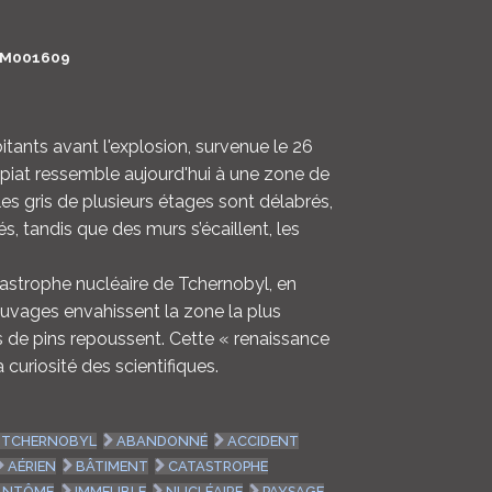
LOGIN
M001609
ENGLISH
tants avant l'explosion, survenue le 26
Pripiat ressemble aujourd'hui à une zone de
 gris de plusieurs étages sont délabrés,
s, tandis que des murs s’écaillent, les
tastrophe nucléaire de Tchernobyl, en
auvages envahissent la zone la plus
 de pins repoussent. Cette « renaissance
a curiosité des scientifiques.
TCHERNOBYL
ABANDONNÉ
ACCIDENT
AÉRIEN
BÂTIMENT
CATASTROPHE
ANTÔME
IMMEUBLE
NUCLÉAIRE
PAYSAGE