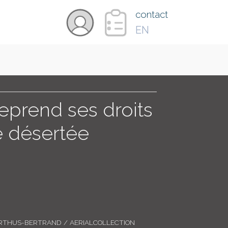
×
contact
EN
VIDÉOS
PAYS
reprend ses droits
té désertée
CARTE
COLLECTIONS
RTHUS-BERTRAND / AERIALCOLLECTION