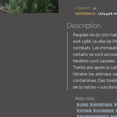
FORMAT :
4K
RÉFÉRENCE :
UA1406-H
Description
Peuplée de 50 000 habi
avril 1986, la ville de 
combats. Les immeubles
certains se sont écroulé
fenêtres sont cassées.
Trente ans après la ca
Ukraine, les animaux s
contaminée. Des forêts
de la nature » suscite l
Mots-clés :
URSS
SOVIÉTIQUE
ATOME
ATOMIQUE
ENVIRONNEMENT
F