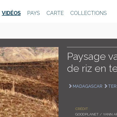
VIDÉOS
PAYS
CARTE
COLLECTIONS
Paysage va
de riz en t
MADAGASCAR
TER
CRÉDIT :
GOODPLANET / YANN A