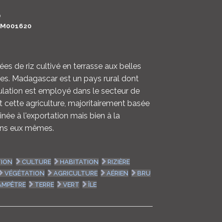
LOGIN
0
M001620
ENGLISH
es de riz cultivé en terrasse aux belles
tes. Madagascar est un pays rural dont
ulation est employé dans le secteur de
t cette agriculture, majoritairement basée
tinée à l'exportation mais bien à la
ans eux mêmes.
ION
CULTURE
HABITATION
RIZIÈRE
VÉGÉTATION
AGRICULTURE
AÉRIEN
BRU
AMPÊTRE
TERRE
VERT
ÎLE