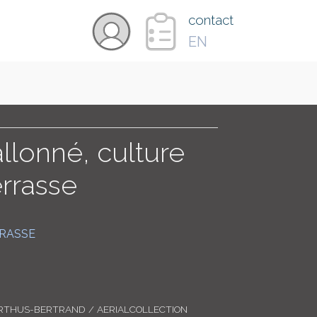
×
contact
EN
VIDÉOS
PAYS
llonné, culture
errasse
CARTE
RASSE
COLLECTIONS
RTHUS-BERTRAND / AERIALCOLLECTION