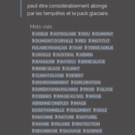
peut être considérablement allongé
par les tempêtes et le pack glaciaire.
Mots-clés :
ADÉLIE
ASTROLABE
DDU
DUMONT
DUMONT D'URVILLE
IPEV
INSTITUT
POLAIRE FRANÇAIS
TAAF
TERRE ADÉLIE
URVILLE
AUSTRAL
AÉRIEN
BANQUISE
BATEAU
BRISE GLACE
BRISE-GLACE
CLIMAT
CLIMATOLOGIE
DÉSERT
ENVIRONNEMENT
EXPLORATION
EXPÉDITIONS POLAIRES
FROID
GLACE
ICEBERG
IMAGE AU SOL
IMAGE
AÉRIENNE CINEFLEX
IMAGE
EXCEPTIONNELLE
ISOLEMENT
ISOLÉ
MACHINE
NATURE
NATUREL
NAVIRE
POLAIRE
PROTECTION
RECHERCHE
SAUVAGE
SCIENCE