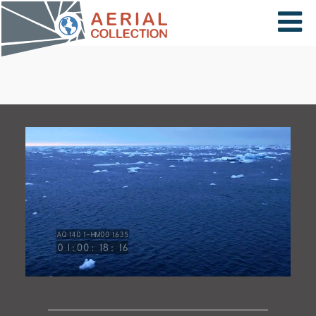
×
VIDÉOS
PAYS
CARTE
COLLECTIONS