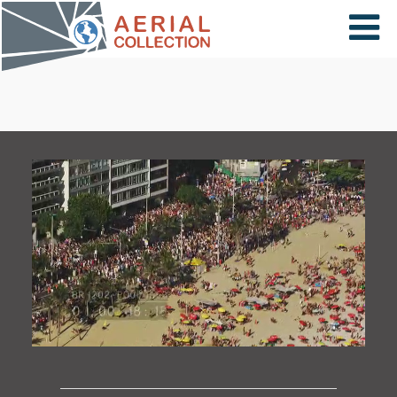
×
VIDÉOS
PAYS
CARTE
COLLECTIONS