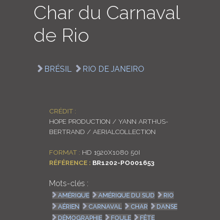
Char du Carnaval
LOGIN
de Rio
ENGLISH
BRÉSIL
RIO DE JANEIRO
CRÉDIT :
HOPE PRODUCTION / YANN ARTHUS-
BERTRAND / AERIALCOLLECTION
FORMAT :
HD 1920X1080 50I
RÉFÉRENCE :
BR1202-PO001653
Mots-clés :
AMÉRIQUE
AMÉRIQUE DU SUD
RIO
AÉRIEN
CARNAVAL
CHAR
DANSE
DÉMOGRAPHIE
FOULE
FÊTE