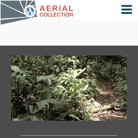
×
VIDÉOS
PAYS
CARTE
COLLECTIONS