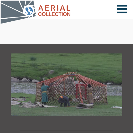
×
VIDÉOS
PAYS
CARTE
COLLECTIONS