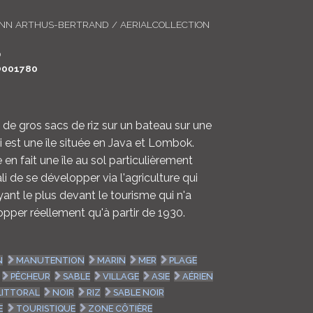
LOGIN
ANN ARTHUS-BERTRAND / AERIALCOLLECTION
ENGLISH
0
O001780
e gros sacs de riz sur un bateau sur une
li est une île située en Java et Lombok.
 en fait une île au sol particulièrement
ali de se développer via l'agriculture qui
ant le plus devant le tourisme qui n'a
per réellement qu'à partir de 1930.
N
MANUTENTION
MARIN
MER
PLAGE
PÊCHEUR
SABLE
VILLAGE
ASIE
AÉRIEN
LITTORAL
NOIR
RIZ
SABLE NOIR
E
TOURISTIQUE
ZONE CÔTIÈRE