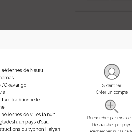
 aériennes de Nauru
ahamas
e l'Okavango
S'identifier
vie
Créer un compte
lture traditionnelle
he
aériennes de villes la nuit
Rechercher par mots-c
gladesh, un pays d'eau
Rechercher par pays
structions du typhon Haiyan
Rechercher sur la cart