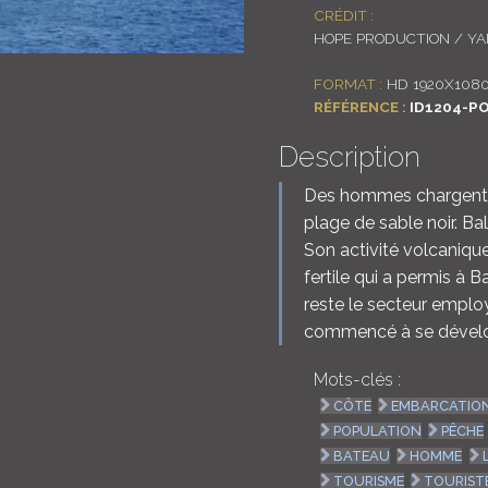
CRÉDIT :
HOPE PRODUCTION / Y
FORMAT :
HD 1920X108
RÉFÉRENCE :
ID1204-P
Description
Des hommes chargent d
plage de sable noir. Ba
Son activité volcanique
fertile qui a permis à B
reste le secteur employ
commencé à se dévelop
Mots-clés :
CÔTE
EMBARCATIO
POPULATION
PÊCHE
BATEAU
HOMME
TOURISME
TOURIST