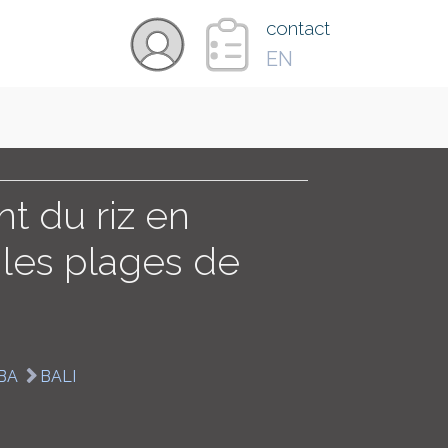
×
contact
EN
VIDÉOS
PAYS
 du riz en
 les plages de
CARTE
COLLECTIONS
BA
BALI