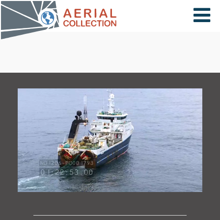
×
VIDÉOS
PAYS
CARTE
COLLECTIONS