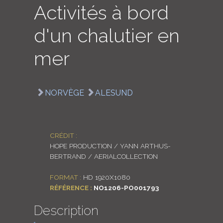
Activités à bord
LOGIN
d'un chalutier en
ENGLISH
mer
NORVÈGE
ALESUND
CRÉDIT :
HOPE PRODUCTION / YANN ARTHUS-
BERTRAND / AERIALCOLLECTION
FORMAT :
HD 1920X1080
RÉFÉRENCE :
NO1206-PO001793
Description