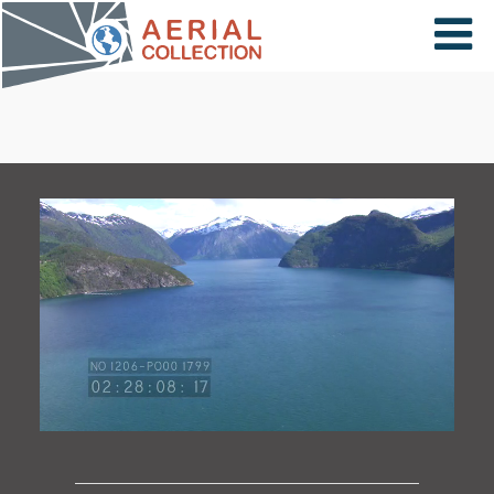
×
VIDÉOS
PAYS
CARTE
COLLECTIONS