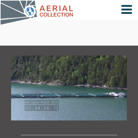
×
VIDÉOS
PAYS
CARTE
COLLECTIONS