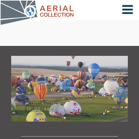
×
VIDÉOS
PAYS
CARTE
COLLECTIONS