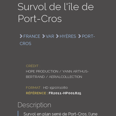
Survol de l'île de
LOGIN
Port-Cros
ENGLISH
FRANCE
VAR
HYÈRES
PORT-
CROS
CRÉDIT :
HOPE PRODUCTION / YANN ARTHUS-
BERTRAND / AERIALCOLLECTION
FORMAT :
HD 1920X1080
RÉFÉRENCE :
FR2011-HP001825
Description
Survol en plan serré de Port-Cros, l'une