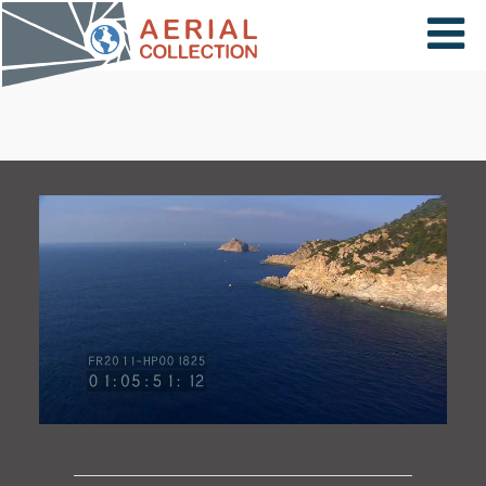
×
VIDÉOS
PAYS
CARTE
COLLECTIONS