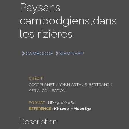
Paysans
LOGIN
cambodgiens,dans
ENGLISH
les rizières
CAMBODGE
SIEM REAP
CRÉDIT :
GOODPLANET / YANN ARTHUS-BERTRAND /
AERIALCOLLECTION
FORMAT :
HD 1920X1080
RÉFÉRENCE :
KH1212-HM001832
Description