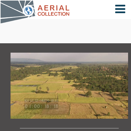
×
VIDÉOS
PAYS
CARTE
COLLECTIONS