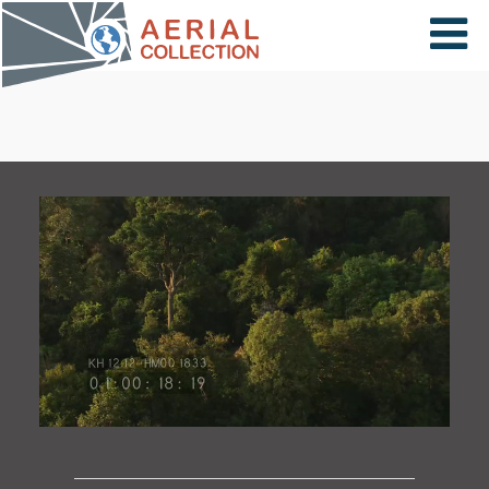
×
VIDÉOS
PAYS
CARTE
COLLECTIONS