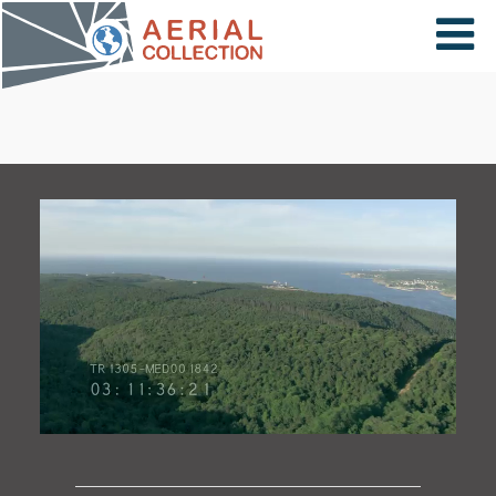
×
VIDÉOS
PAYS
CARTE
COLLECTIONS