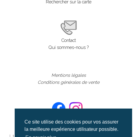
Rechercher sur la carte
Contact
Qui sommes-nous ?
Mentions légales
Conditions générales de vente
Ce site utilise des cookies pour vos assurer
la meilleure expérience utilisateur possible.
©aerialcollection marque déposée 2024
| tous droits réservés | aerialcollection.fr banque d'images