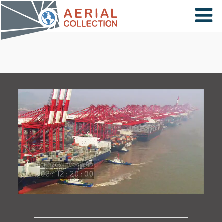
×
VIDÉOS
PAYS
CARTE
COLLECTIONS