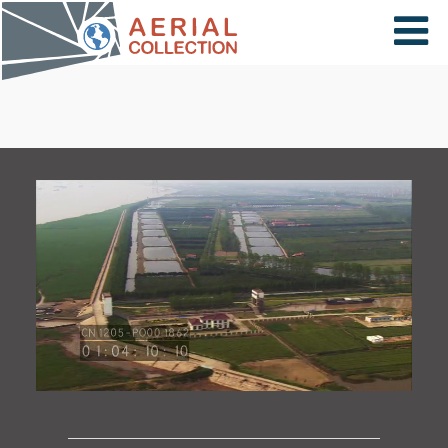
×
VIDÉOS
PAYS
CARTE
COLLECTIONS