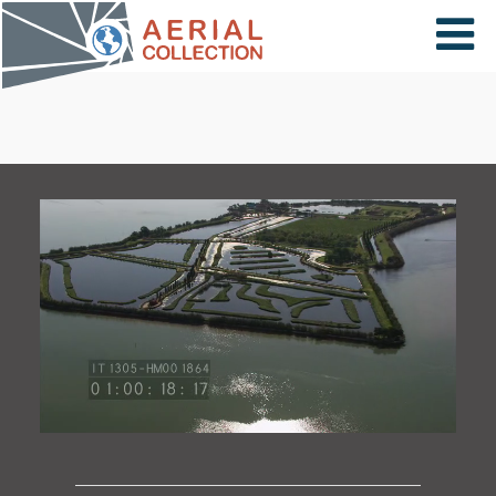
×
VIDÉOS
PAYS
CARTE
COLLECTIONS