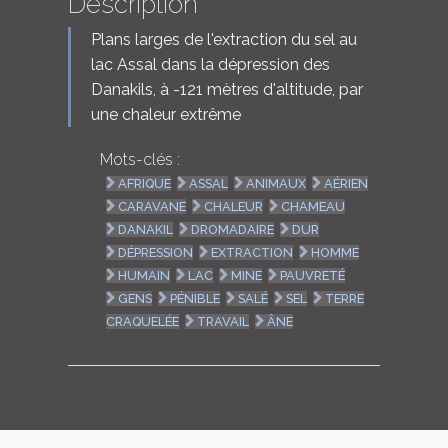
Description
Plans larges de l'extraction du sel au
lac Assal dans la dépression des
Danakils, à -121 mètres d'altitude, par
une chaleur extrême
Mots-clés :
AFRIQUE
ASSAL
ANIMAUX
AÉRIEN
CARAVANE
CHALEUR
CHAMEAU
DANAKIL
DROMADAIRE
DUR
DÉPRESSION
EXTRACTION
HOMME
HUMAIN
LAC
MINE
PAUVRETÉ
GENS
PÉNIBLE
SALÉ
SEL
TERRE
CRAQUELÉE
TRAVAIL
ÂNE