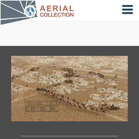
×
VIDÉOS
PAYS
CARTE
COLLECTIONS