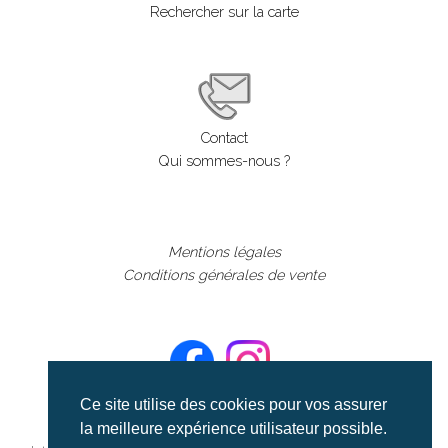
Rechercher sur la carte
Contact
Qui sommes-nous ?
Mentions légales
Conditions générales de vente
Ce site utilise des cookies pour vos assurer
la meilleure expérience utilisateur possible.
©aerialcollection marque déposée 2024