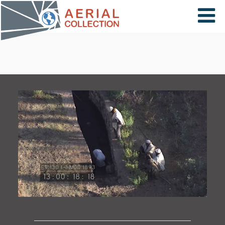
×
VIDÉOS
PAYS
CARTE
COLLECTIONS