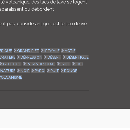
vité volcanique, des lacs de lave se logent
isparaissent ou débordent
t pas, considérant qu'il est le lieu de vie
FRIQUE
GRAND RIFT
IRTA'ALE
ACTIF
CRATÈRE
DÉPRESSION
DÉSERT
DÉSERTIQUE
GÉOLOGIE
INCANDESCENT
ISOLÉ
LAC
NATURE
NOIR
PAROI
PUIT
ROUGE
VOLCANISME