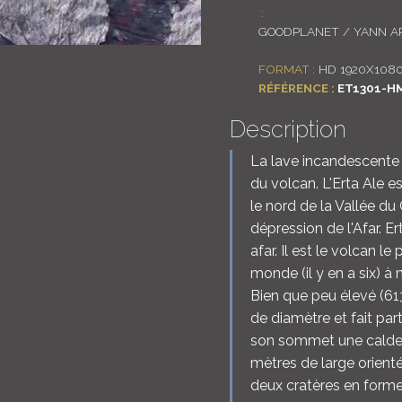
:
GOODPLANET / YANN A
FORMAT :
HD 1920X108
RÉFÉRENCE :
ET1301-H
Description
La lave incandescente 
du volcan. L'Erta Ale e
le nord de la Vallée du
dépression de l'Afar. E
afar. Il est le volcan le
monde (il y en a six) à
Bien que peu élevé (613 
de diamètre et fait par
son sommet une caldei
mètres de large orient
deux cratères en forme 