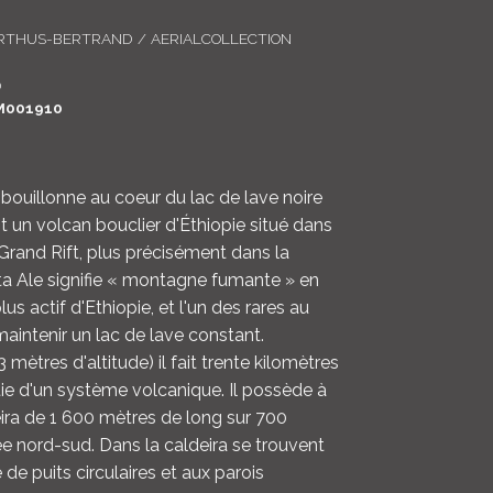
LOGIN
RTHUS-BERTRAND / AERIALCOLLECTION
ENGLISH
0
M001910
bouillonne au coeur du lac de lave noire
st un volcan bouclier d'Éthiopie situé dans
 Grand Rift, plus précisément dans la
rta Ale signifie « montagne fumante » en
 plus actif d'Ethiopie, et l'un des rares au
 maintenir un lac de lave constant.
mètres d'altitude) il fait trente kilomètres
tie d'un système volcanique. Il possède à
ra de 1 600 mètres de long sur 700
ée nord-sud. Dans la caldeira se trouvent
de puits circulaires et aux parois