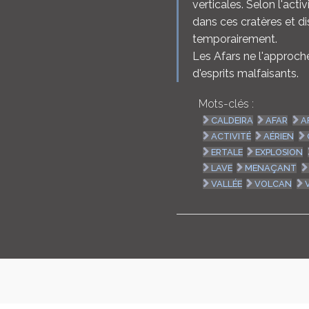
verticales. Selon l'acti
dans ces cratères et d
temporairement.
Les Afars ne l'approchen
d'esprits malfaisants.
Mots-clés :
CALDEIRA
AFAR
A
ACTIVITÉ
AÉRIEN
ERTALE
EXPLOSION
LAVE
MENAÇANT
VALLÉE
VOLCAN