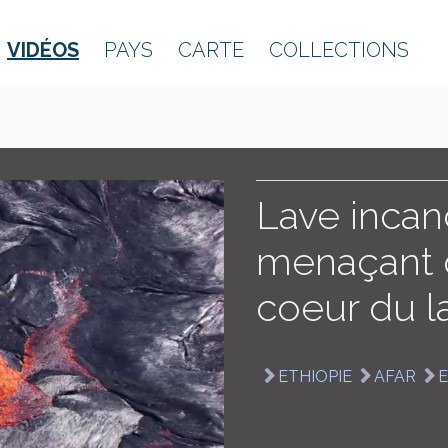
VIDÉOS
PAYS
CARTE
COLLECTIONS
Lave inca
menaçant 
coeur du l
ETHIOPIE
AFAR
E