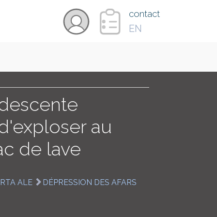
×
contact
EN
VIDÉOS
PAYS
ndescente
d'exploser au
CARTE
ac de lave
COLLECTIONS
RTA ALE
DÉPRESSION DES AFARS