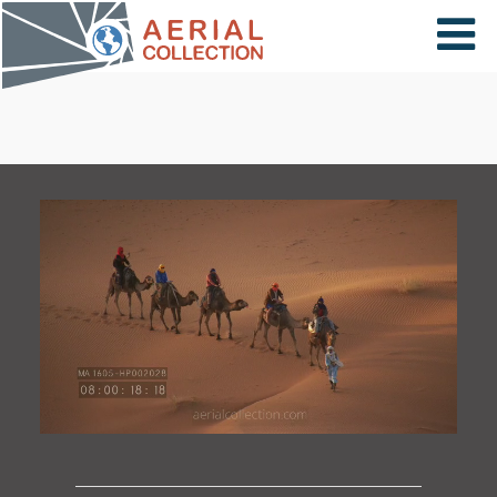
×
VIDÉOS
PAYS
CARTE
COLLECTIONS