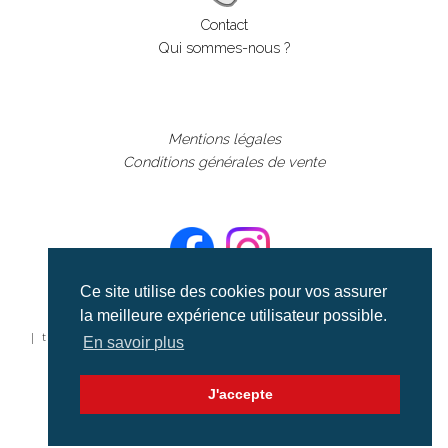
Contact
Qui sommes-nous ?
Mentions légales
Conditions générales de vente
Ce site utilise des cookies pour vos assurer
la meilleure expérience utilisateur possible.
©aerialcollection marque déposée 2024
| tous droits réservés | aerialcollection.fr banque d'images
En savoir plus
aériennes et documentaires video et cinéma |
J'accepte