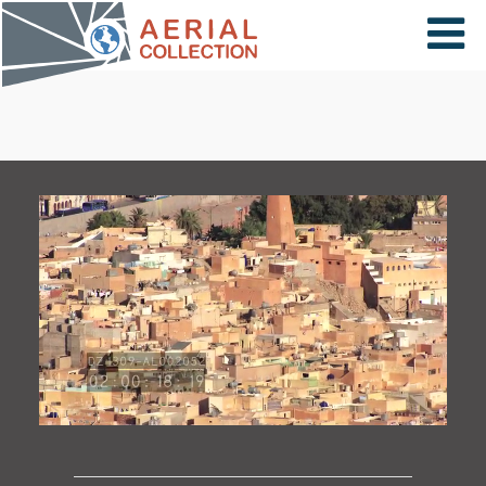
×
VIDÉOS
PAYS
CARTE
COLLECTIONS