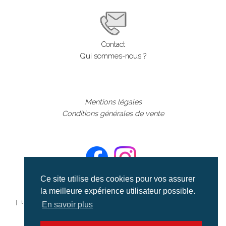
Contact
Qui sommes-nous ?
Mentions légales
Conditions générales de vente
Ce site utilise des cookies pour vos assurer
la meilleure expérience utilisateur possible.
©aerialcollection marque déposée 2024
| tous droits réservés | aerialcollection.fr banque d'images
En savoir plus
aériennes et documentaires video et cinéma |