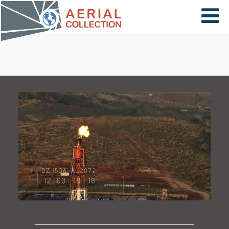
×
VIDÉOS
PAYS
CARTE
COLLECTIONS