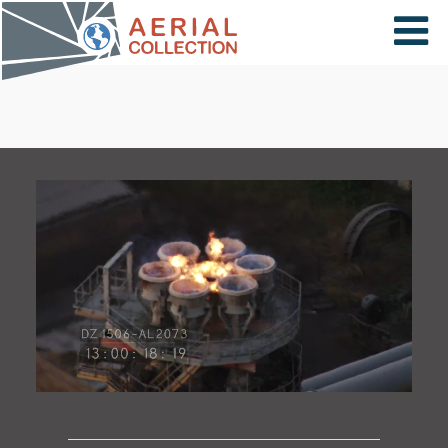
×
VIDÉOS
PAYS
CARTE
COLLECTIONS