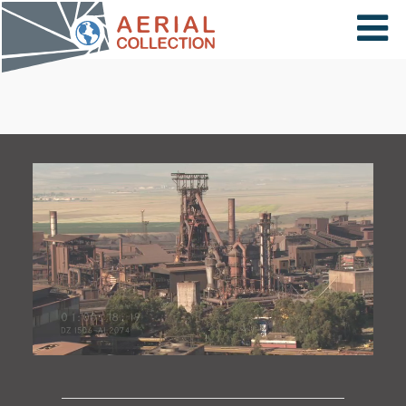
×
VIDÉOS
PAYS
CARTE
COLLECTIONS