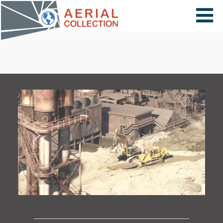
×
VIDÉOS
PAYS
CARTE
COLLECTIONS