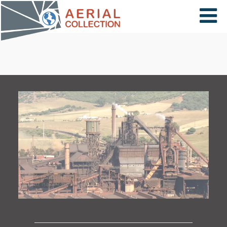
×
VIDÉOS
PAYS
CARTE
COLLECTIONS