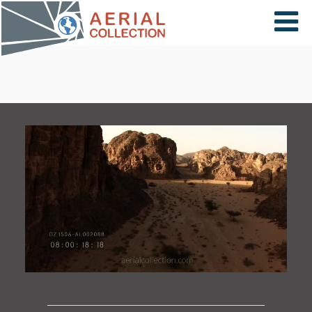
×
VIDÉOS
PAYS
CARTE
COLLECTIONS