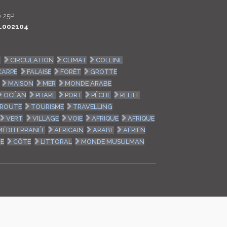
LOGIN
 25P
L002104
ENGLISH
R
CIRCULATION
CLIMAT
COLLINE
CARPÉ
FALAISE
FORÊT
GROTTE
MAISON
MER
MONDE ARABE
OCÉAN
PHARE
PORT
PÊCHE
RELIEF
ROUTE
TOURISME
TRAVELLING
VERT
VILLAGE
VOIE
AFRIQUE
AFRIQUE
MÉDITERRANÉE
AFRICAIN
ARABE
AÉRIEN
UE
CÔTE
LITTORAL
MONDE MUSULMAN