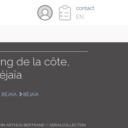
×
contact
EN
VIDÉOS
PAYS
ng de la côte,
éjaïa
CARTE
 BÉJAÏA
BÉJAÏA
COLLECTIONS
ANN ARTHUS-BERTRAND / AERIALCOLLECTION