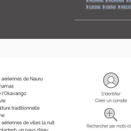
HOMME
HUMAIN
LIESSE
GENS
RELI
 aériennes de Nauru
ahamas
e l'Okavango
S'identifier
vie
Créer un compte
lture traditionnelle
he
aériennes de villes la nuit
Rechercher par mots-c
gladesh, un pays d'eau