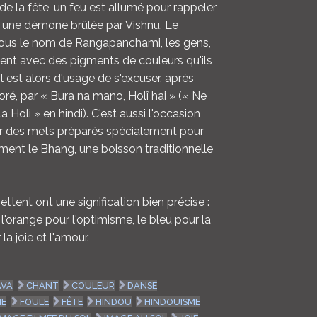
 de la fête, un feu est allumé pour rappeler
, une démone brûlée par Vishnu. Le
sous le nom de Rangapanchami, les gens,
ulent avec des pigments de couleurs qu'ils
, il est alors d'usage de s'excuser, après
oloré, par « Bura na mano, Holî hai » (« Ne
a Holi » en hindi). C'est aussi l'occasion
ger des mets préparés spécialement pour
ent le Bhang, une boisson traditionnelle
ettent ont une signification bien précise :
 l'orange pour l'optimisme, le bleu pour la
 la joie et l'amour.
AVA
CHANT
COULEUR
DANSE
ME
FOULE
FÊTE
HINDOU
HINDOUISME