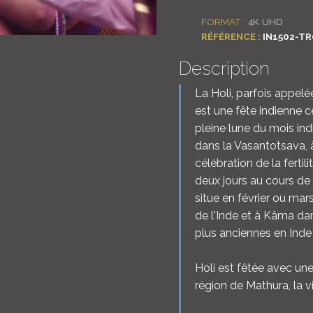
FORMAT :
4K UHD
RÉFÉRENCE :
IN1502-TR
Description
La Holi, parfois appelé
est une fête indienne c
pleine lune du mois ind
dans la Vasantotsava, à
célébration de la fertil
deux jours au cours de
situe en février ou mar
de l'Inde et à Kâma dan
plus anciennes en Inde q
Holi est fêtée avec une
région de Mathura, la v