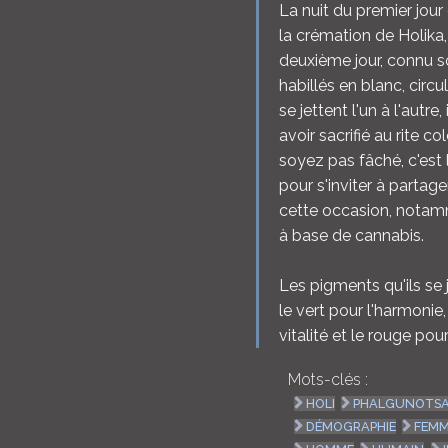
La nuit du premier jour
la crémation de Holika
deuxième jour, connu 
habillés en blanc, circ
se jettent l'un à l'autre
avoir sacrifié au rite c
soyez pas fâché, c'est l
pour s'inviter à parta
cette occasion, notamm
à base de cannabis.
Les pigments qu'ils se j
le vert pour l'harmonie,
vitalité et le rouge pour
Mots-clés :
HOLI
PHALGUNOTS
DÉMOGRAPHIE
FEM