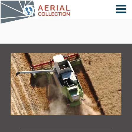
×
VIDÉOS
PAYS
CARTE
COLLECTIONS