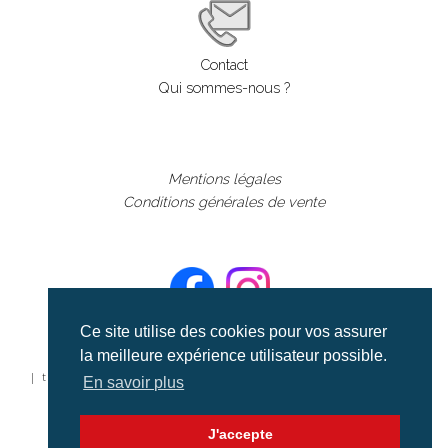
Contact
Qui sommes-nous ?
Mentions légales
Conditions générales de vente
Ce site utilise des cookies pour vos assurer
la meilleure expérience utilisateur possible.
©aerialcollection marque déposée 2024
| tous droits réservés | aerialcollection.fr banque d'images
En savoir plus
aériennes et documentaires video et cinéma |
J'accepte