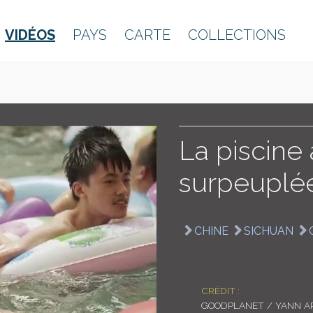
VIDÉOS
PAYS
CARTE
COLLECTIONS
La piscine
surpeuplée 
CHINE
SICHUAN
CRÉDIT :
GOODPLANET / YANN A