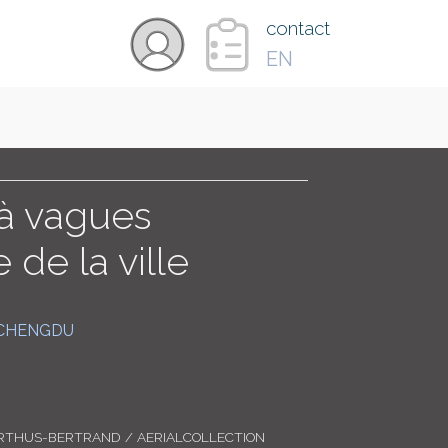
×
contact
EN
VIDÉOS
PAYS
 à vagues
de la ville
CARTE
CHENGDU
COLLECTIONS
RTHUS-BERTRAND / AERIALCOLLECTION