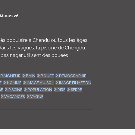
LOGIN
M002226
ENGLISH
ès populaire à Chendu où tous les âges
dans les vagues: la piscine de Chengdu.
 pas nager utilisent des bouées
BAIGNEUR
BAIN
BOUÉE
DÉMOGRAPHIE
E
HOMME
IMAGE AU SOL
IMAGE FILMÉE DU
GE
PISCINE
POPULATION
RIRE
SERRE
VACANCES
VAGUE