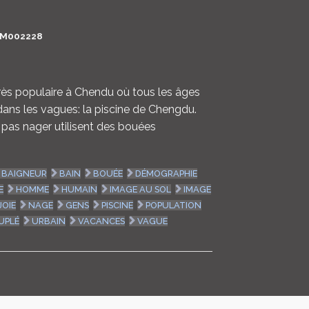
LOGIN
M002228
ENGLISH
ès populaire à Chendu où tous les âges
dans les vagues: la piscine de Chengdu.
 pas nager utilisent des bouées
BAIGNEUR
BAIN
BOUÉE
DÉMOGRAPHIE
E
HOMME
HUMAIN
IMAGE AU SOL
IMAGE
JOIE
NAGE
GENS
PISCINE
POPULATION
UPLÉ
URBAIN
VACANCES
VAGUE