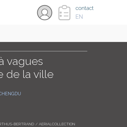
×
contact
EN
VIDÉOS
PAYS
 à vagues
de la ville
CARTE
CHENGDU
COLLECTIONS
RTHUS-BERTRAND / AERIALCOLLECTION