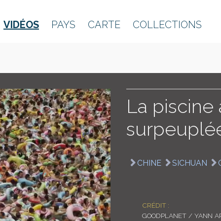
VIDÉOS
PAYS
CARTE
COLLECTIONS
La piscine
surpeuplée 
CHINE
SICHUAN
CRÉDIT :
GOODPLANET / YANN A