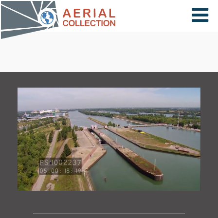
×
VIDÉOS
PAYS
CARTE
COLLECTIONS