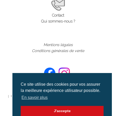
Contact
Qui sommes-nous ?
Mentions légales
Conditions générales de vente
Ce site utilise des cookies pour vos assurer
la meilleure expérience utilisateur possible.
©aerialcollection marque déposée 2024
| tous droits réservés | aerialcollection.fr banque d'images
En savoir plus
aériennes et documentaires video et cinéma |
J'accepte