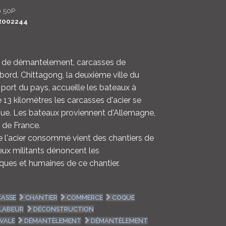
 50P
LOGIN
R002244
ENGLISH
er de démantelement, carcasses de
bord. Chittagong, la deuxième ville du
port du pays, accueille les bateaux à
 13 kilomètres les carcasses d'acier se
vue. Les bateaux proviennent d'Allemagne,
de France.
 l'acier consommé vient des chantiers de
ux militants dénoncent les
ues et humaines de ce chantier.
CASSE
CHANTIER
COMMERCE
COQUE
LABEUR
DÉCONSTRUCTION
VALE
DÉMANTÈLEMENT
DÉMANTÈLEMENT