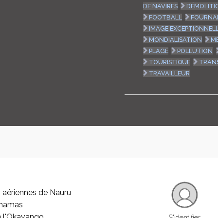
DE NAVIRES
DÉMOLITI
FOOTBALL
FOURNAI
IMAGE EXCEPTIONNEL
MONDIALISATION
M
PLAGE
POLLUTION
TOURISTIQUE
TRAN
TRAVAILLEUR
 aériennes de Nauru
ahamas
e l'Okavango
S'identifier