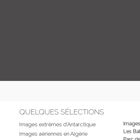
QUELQUES SÉLECTIONS
Images
Images extrêmes d'
Antarctique
Les B
Images aériennes en Algérie
Parc d