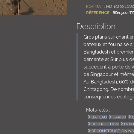
FORMAT :
HD 1920X1080
RÉFÉRENCE :
BD1510-T
Description
Gros plans sur chanti
bateaux et fournaise à 
Bangladesh et premier 
démanteler. Sur plus de
succèdent à perte de 
de Singapour et même 
Au Bangladesh, 60% de
Chittagong. De nombre
conséquences écologiq
Mots-clés :
BATEAU
CARGO
DESTRUCTION
DUR 
DÉCONSTRUCTION NA