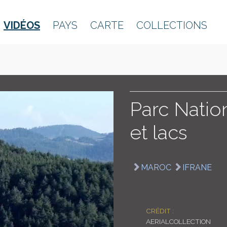
VIDÉOS
PAYS
CARTE
COLLECTIONS
Parc Nation
et lacs
MAROC
IFRANE
CRÉDIT :
AERIALCOLLECTION