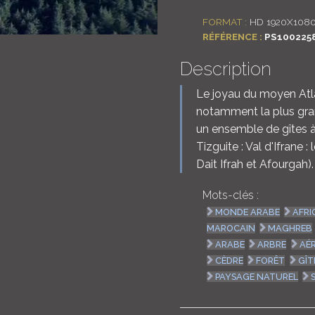
FORMAT :
HD 1920X108
RÉFÉRENCE :
PS100225
Description
Le joyau du moyen Atlas
notamment la plus gra
un ensemble de gîtes à 
Tizguite : Val d'Ifrane :
Dait Ifrah et Afourgah).
Mots-clés :
MONDE ARABE
AFRI
MAROCAIN
MAGHREB
ARABE
ARBRE
AÉR
CÈDRE
FORÊT
GÎT
PAYSAGE NATUREL