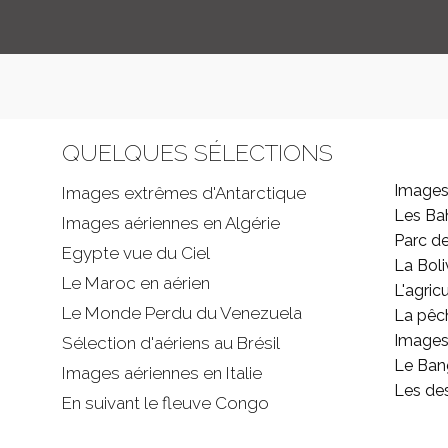
QUELQUES SÉLECTIONS
Images
Images extrêmes d'
Antarctique
Les B
Images aériennes en Algérie
Parc d
Egypte vue du Ciel
La Boli
Le Maroc en aérien
L'agricu
Le Monde Perdu du Venezuela
La pêc
Images 
Sélection d'aériens au Brésil
Le Ban
Images aériennes en Italie
Les de
En suivant le fleuve Congo