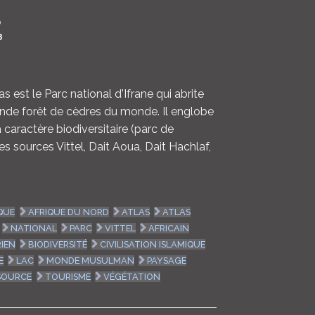
LOGIN
0
8
ENGLISH
 est le Parc national d'Ifrane qui abrite
nde forêt de cèdres du monde. Il englobe
caractère biodiversitaire (parc de
 les sources Vittel, Dait Aoua, Dait Hachlaf,
QUE
AFRIQUE DU NORD
ATLAS
ATLAS
NATIONAL
PARC
VITTEL
AFRICAIN
IEN
BIODIVERSITÉ
CIVILISATION ISLAMIQUE
E
LAC
MONDE MUSULMAN
PAYSAGE
SOURCE
TOURISME
VÉGÉTATION