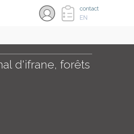
×
contact
EN
VIDÉOS
PAYS
al d'ifrane, forêts
CARTE
COLLECTIONS