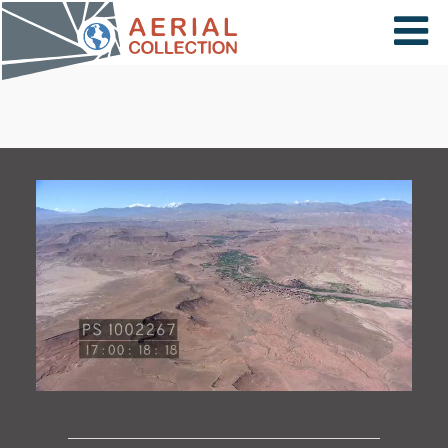
×
VIDÉOS
PAYS
CARTE
COLLECTIONS