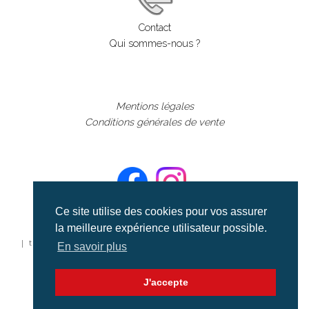
Contact
Qui sommes-nous ?
Mentions légales
Conditions générales de vente
Ce site utilise des cookies pour vos assurer
la meilleure expérience utilisateur possible.
©aerialcollection marque déposée 2024
| tous droits réservés | aerialcollection.fr banque d'images
En savoir plus
aériennes et documentaires video et cinéma |
J'accepte