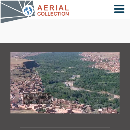
×
VIDÉOS
PAYS
CARTE
COLLECTIONS