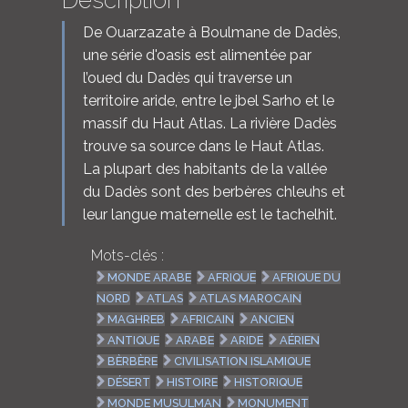
Description
De Ouarzazate à Boulmane de Dadès,
une série d'oasis est alimentée par
l’oued du Dadès qui traverse un
territoire aride, entre le jbel Sarho et le
massif du Haut Atlas. La rivière Dadès
trouve sa source dans le Haut Atlas.
La plupart des habitants de la vallée
du Dadès sont des berbères chleuhs et
leur langue maternelle est le tachelhit.
Mots-clés :
MONDE ARABE
AFRIQUE
AFRIQUE DU
NORD
ATLAS
ATLAS MAROCAIN
MAGHREB
AFRICAIN
ANCIEN
ANTIQUE
ARABE
ARIDE
AÉRIEN
BÈRBÈRE
CIVILISATION ISLAMIQUE
DÉSERT
HISTOIRE
HISTORIQUE
MONDE MUSULMAN
MONUMENT